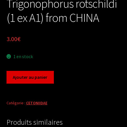
Trigonophorus rotschildi
(1 ex A1) from CHINA
3.00
€
1 en stock
quantité
Ajouter au panier
de
Trigonophorus
rotschildi
(1
Catégorie :
CETONIIDAE
ex
A1)
Produits similaires
from