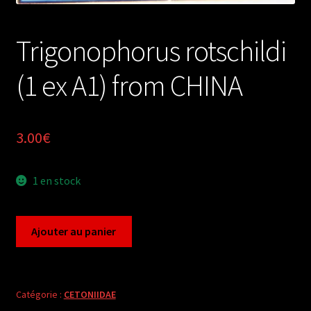
Trigonophorus rotschildi
(1 ex A1) from CHINA
3.00
€
1 en stock
quantité
Ajouter au panier
de
Trigonophorus
rotschildi
(1
Catégorie :
CETONIIDAE
ex