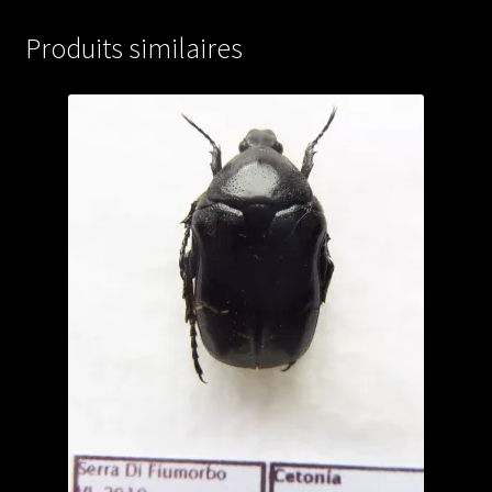
A1)
Produits similaires
from
CHINA