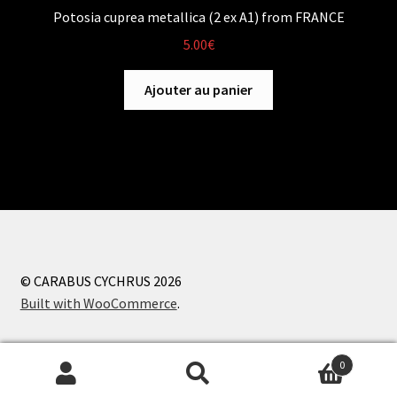
Potosia cuprea metallica (2 ex A1) from FRANCE
5.00
€
Ajouter au panier
© CARABUS CYCHRUS 2026
Built with WooCommerce
.
0
Recherche
Recherche