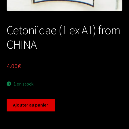
Cetoniidae (1 ex A1) from
CHINA
4.00
€
1 en stock
quantité
Ajouter au panier
de
Cetoniidae
(1