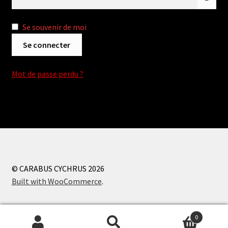
Se souvenir de moi
Se connecter
Mot de passe perdu ?
© CARABUS CYCHRUS 2026
Built with WooCommerce
.
0