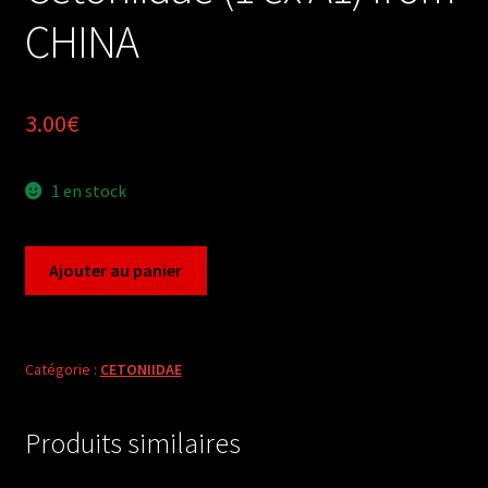
CHINA
3.00
€
1 en stock
quantité
Ajouter au panier
de
Cetoniidae
(1
ex
Catégorie :
CETONIIDAE
A1)
from
Produits similaires
CHINA