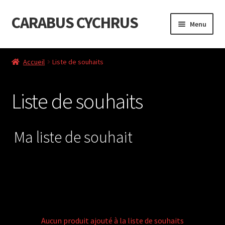
CARABUS CYCHRUS
Aller
Aller
Menu
à
au
la
contenu
Accueil
navigation
Accueil
Liste de souhaits
Cart
Liste de souhaits
Checkout
Liste de souhaits
Ma liste de souhait
My Account
Aucun produit ajouté à la liste de souhaits