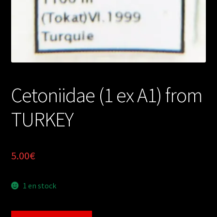
Cetoniidae (1 ex A1) from
TURKEY
5.00
€
1 en stock
quantité