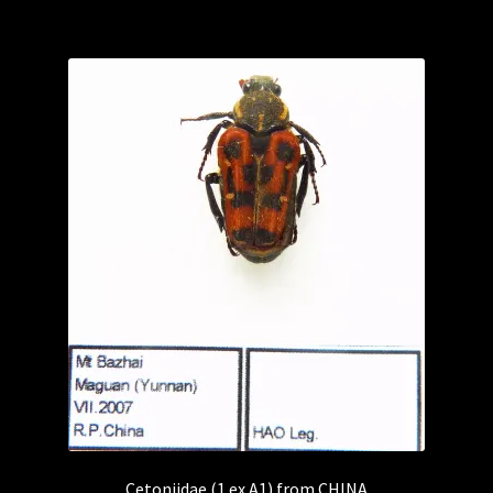
Cetoniidae (1 ex A1) from CHINA