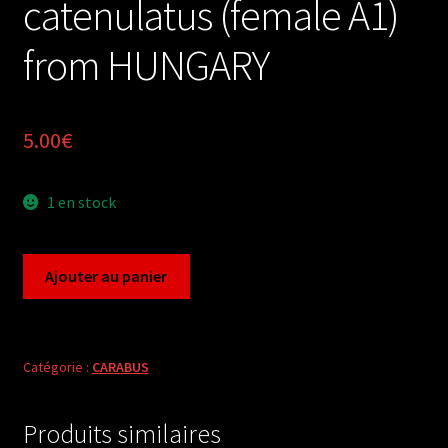
catenulatus (female A1)
from HUNGARY
5.00
€
1 en stock
quantité
Ajouter au panier
de
Carabus
carabus
catenulatus
Catégorie :
CARABUS
(female
A1)
Produits similaires
from