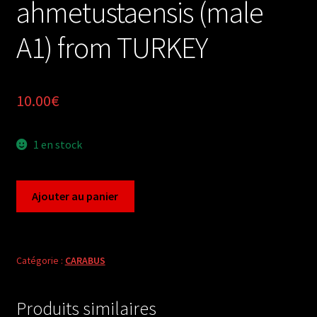
ahmetustaensis (male
A1) from TURKEY
10.00
€
1 en stock
quantité
Ajouter au panier
de
Carabus
lamprostus
erenleriensis
Catégorie :
CARABUS
ahmetustaensis
(male
Produits similaires
A1)