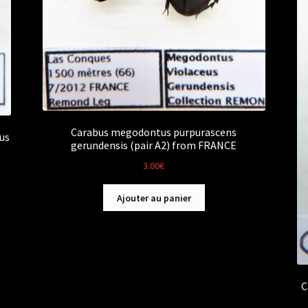
Carabus megodontus purpurascens
us
gerundensis (pair A2) from FRANCE
3.00
€
Ajouter au panier
C