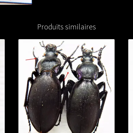
from
LEBANON
Produits similaires