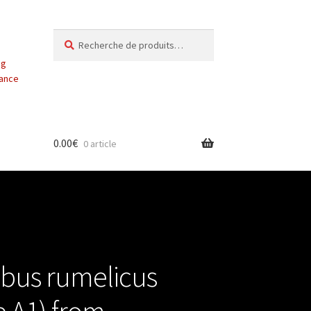
Recherche
Recherche
pour :
ng
vance
0.00
€
0 article
bus rumelicus
e A1) from