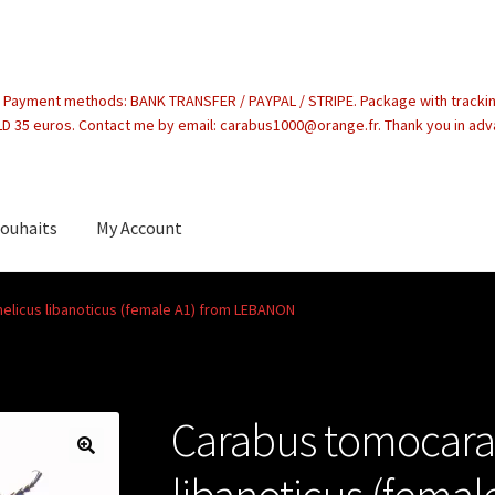
. Payment methods: BANK TRANSFER / PAYPAL / STRIPE. Package with tracki
 35 euros. Contact me by email: carabus1000@orange.fr. Thank you in ad
souhaits
My Account
count
licus libanoticus (female A1) from LEBANON
Carabus tomocara
libanoticus (femal