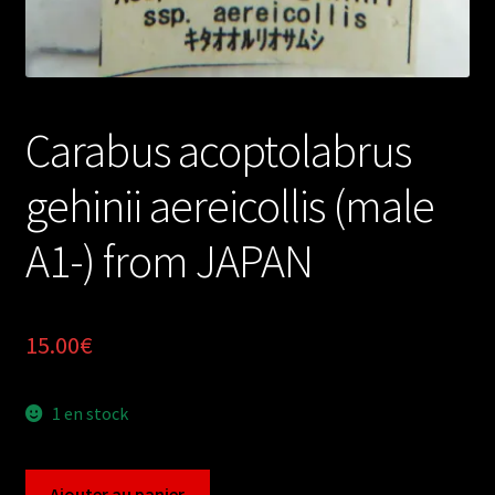
Carabus acoptolabrus
gehinii aereicollis (male
A1-) from JAPAN
15.00
€
1 en stock
quantité
Ajouter au panier