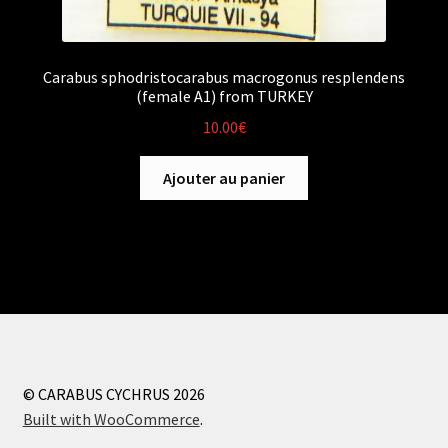
Carabus sphodristocarabus macrogonus resplendens
(female A1) from TURKEY
10.00
€
Ajouter au panier
© CARABUS CYCHRUS 2026
Built with WooCommerce
.