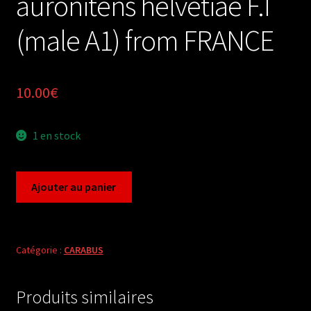
auronitens helvetiae F.I
(male A1) from FRANCE
10.00
€
1 en stock
quantité
Ajouter au panier
de
Carabus
chrysocarabus
auronitens
Catégorie :
CARABUS
helvetiae
F.I
Produits similaires
(male