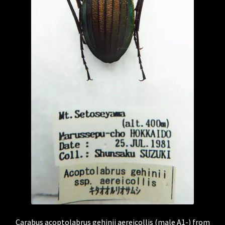
Carabus acoptolabrus gehinii aereicollis (male A1-) from