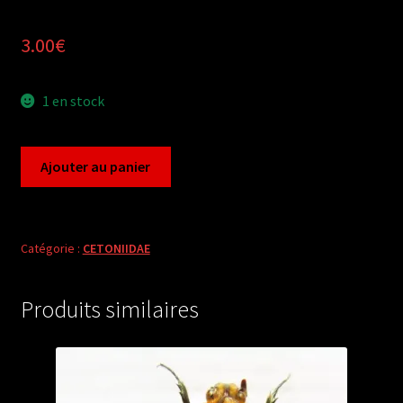
3.00
€
1 en stock
quantité
Ajouter au panier
de
Cetoniidae
(1
ex
Catégorie :
CETONIIDAE
A1)
from
Produits similaires
CHINA