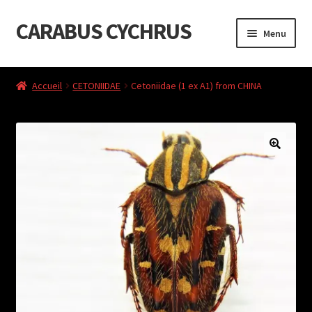
CARABUS CYCHRUS
Aller
Aller
Menu
à
au
la
contenu
Accueil
navigation
Accueil
CETONIIDAE
Cetoniidae (1 ex A1) from CHINA
Cart
Checkout
Liste de souhaits
My Account