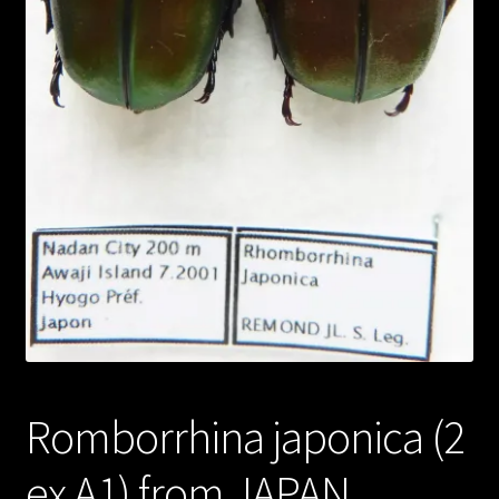
Romborrhina japonica (2
ex A1) from JAPAN