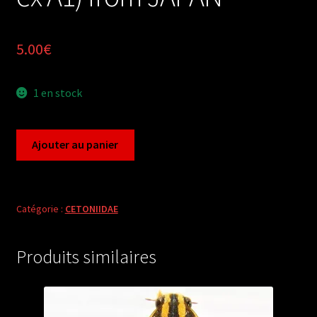
5.00
€
1 en stock
quantité
Ajouter au panier
de
Romborrhina
japonica
(2
Catégorie :
CETONIIDAE
ex
A1)
Produits similaires
from
JAPAN