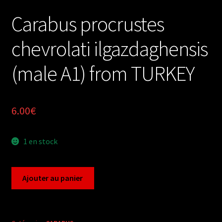
Carabus procrustes
chevrolati ilgazdaghensis
(male A1) from TURKEY
6.00
€
1 en stock
quantité
Ajouter au panier
de
Carabus
procrustes