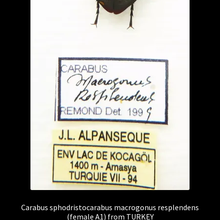
Carabus sphodristocarabus macrogonus resplendens
(female A1) from TURKEY