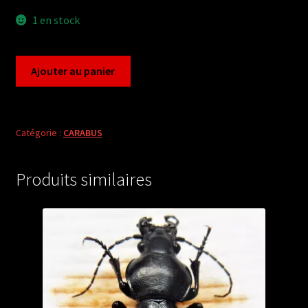
1 en stock
quantité
Ajouter au panier
de
Carabus
acoptolabrus
gehinii
Catégorie :
CARABUS
(male
A1-)
Produits similaires
from
JAPAN