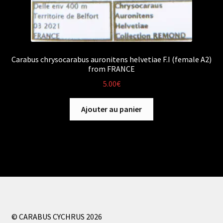
Carabus chrysocarabus auronitens helvetiae F.I (female A2)
from FRANCE
5.00
€
Ajouter au panier
© CARABUS CYCHRUS 2026