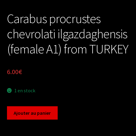
Carabus procrustes
chevrolati ilgazdaghensis
(female A1) from TURKEY
6.00
€
1 en stock
quantité
Ajouter au panier
de
Carabus
procrustes