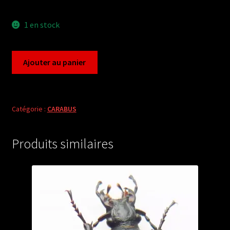
1 en stock
quantité
Ajouter au panier
de
Carabus
procrustes
chevrolati
Catégorie :
CARABUS
internatus
(female
Produits similaires
A1)
from
TURKEY