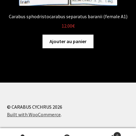
Carabus sphodristocarabus separatus baranii (female A1)
12.00
€
Ajouter au panier
© CARABUS CYCHRUS 2026
Built with WooCommerce
.
0