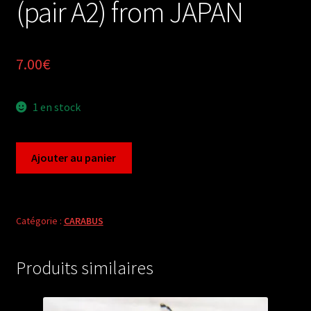
(pair A2) from JAPAN
7.00
€
1 en stock
quantité
Ajouter au panier
de
Carabus
ohomopterus
albrechti
Catégorie :
CARABUS
tohokuensis
(pair
Produits similaires
A2)
from
JAPAN