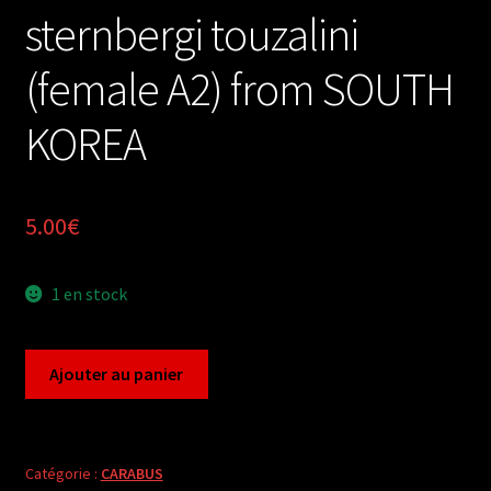
sternbergi touzalini
(female A2) from SOUTH
KOREA
5.00
€
1 en stock
quantité
Ajouter au panier
de
Carabus
carabus
sternbergi
Catégorie :
CARABUS