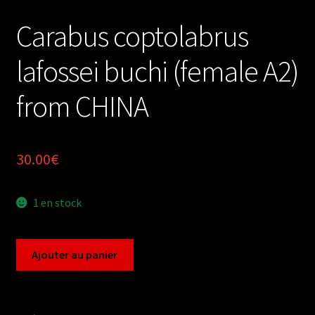
Carabus coptolabrus
lafossei buchi (female A2)
from CHINA
30.00
€
1 en stock
quantité
Ajouter au panier
de
Carabus
coptolabrus