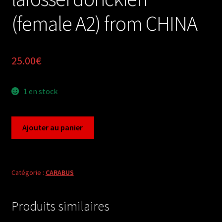
(female A2) from CHINA
25.00
€
1 en stock
quantité
Ajouter au panier
de
Carabus
coptolabrus
lafossei
Catégorie :
CARABUS
donckieri
(female
Produits similaires
A2)
from