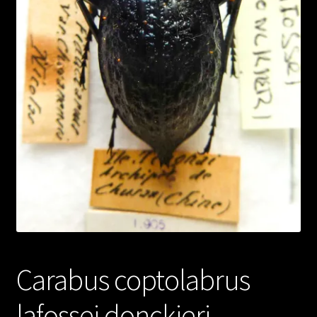
Carabus coptolabrus
lafossei donckieri