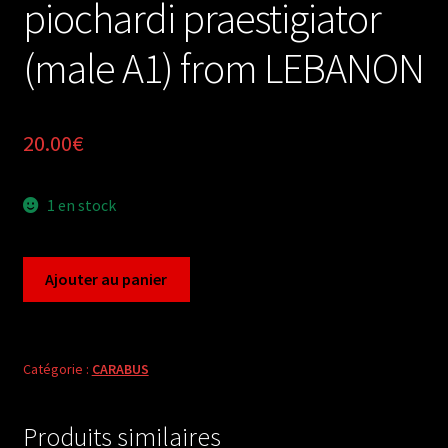
piochardi praestigiator
(male A1) from LEBANON
20.00
€
1 en stock
quantité
Ajouter au panier
de
Carabus
chaetomelas
piochardi
Catégorie :
CARABUS
praestigiator
(male
Produits similaires
A1)