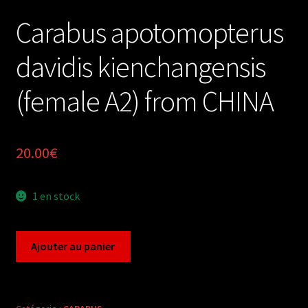
Carabus apotomopterus
davidis kienchangensis
(female A2) from CHINA
20.00
€
1 en stock
quantité
Ajouter au panier
de
Carabus
apotomopterus
davidis