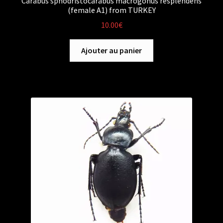
Carabus sphodristocarabus macrogonus resplendens
(female A1) from TURKEY
10.00
€
Ajouter au panier