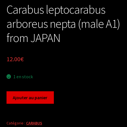
Carabus leptocarabus
arboreus nepta (male A1)
from JAPAN
12.00
€
1 en stock
quantité
Ajouter au panier
de
Carabus
leptocarabus
arboreus
Catégorie :
CARABUS