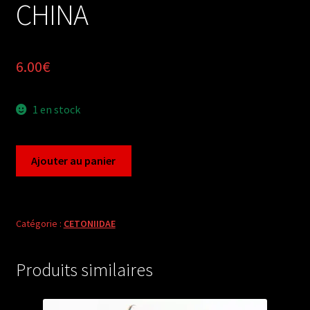
CHINA
6.00
€
1 en stock
quantité
Ajouter au panier
de
Rutelidae
(6
ex
Catégorie :
CETONIIDAE
A1)
from
Produits similaires
CHINA