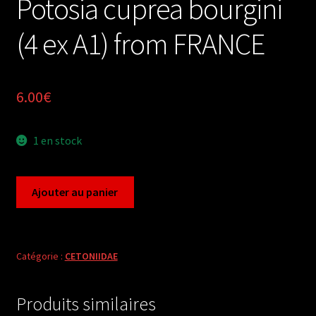
Potosia cuprea bourgini
(4 ex A1) from FRANCE
6.00
€
1 en stock
quantité
Ajouter au panier
de
Potosia
cuprea
bourgini
Catégorie :
CETONIIDAE
(4
ex
Produits similaires
A1)