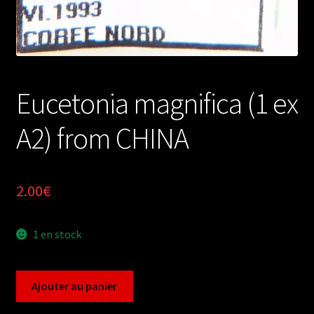
Eucetonia magnifica (1 ex
A2) from CHINA
2.00
€
1 en stock
quantité
Ajouter au panier
de
Eucetonia