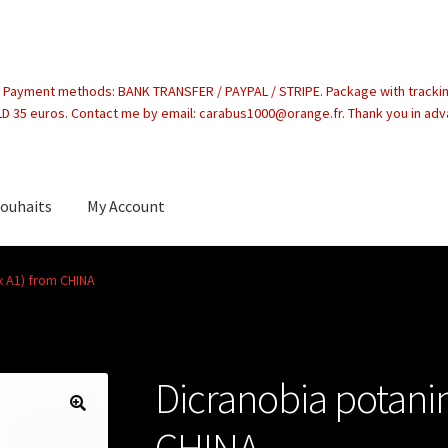
. Payment methods: BANK TRANSFER / PAYPAL / STRIPE. Package with tracki
 35 euros. Contact me by email: carabus1000@orange.fr. Thank you in ad
souhaits
My Account
count
ex A1) from CHINA
Dicranobia potanin
CHINA