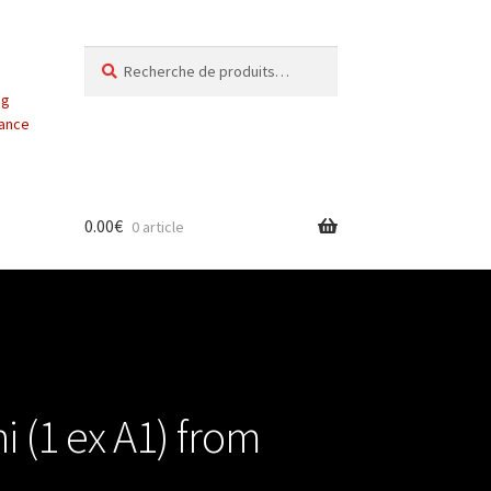
Recherche
Recherche
pour :
ng
vance
0.00
€
0 article
i (1 ex A1) from