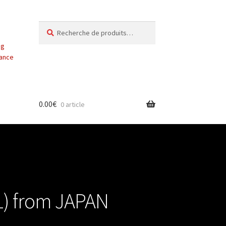
Recherche
Recherche
pour :
ng
vance
0.00
€
0 article
A1) from JAPAN