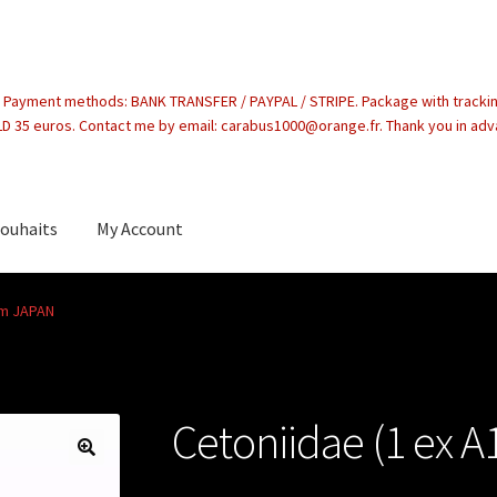
. Payment methods: BANK TRANSFER / PAYPAL / STRIPE. Package with tracki
 35 euros. Contact me by email: carabus1000@orange.fr. Thank you in ad
souhaits
My Account
count
om JAPAN
Cetoniidae (1 ex 