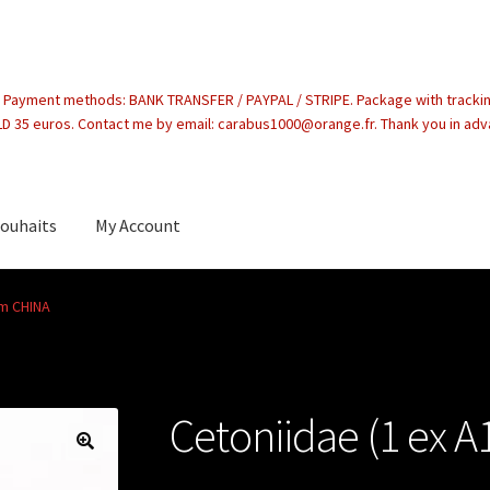
. Payment methods: BANK TRANSFER / PAYPAL / STRIPE. Package with tracki
 35 euros. Contact me by email: carabus1000@orange.fr. Thank you in ad
souhaits
My Account
count
om CHINA
Cetoniidae (1 ex 