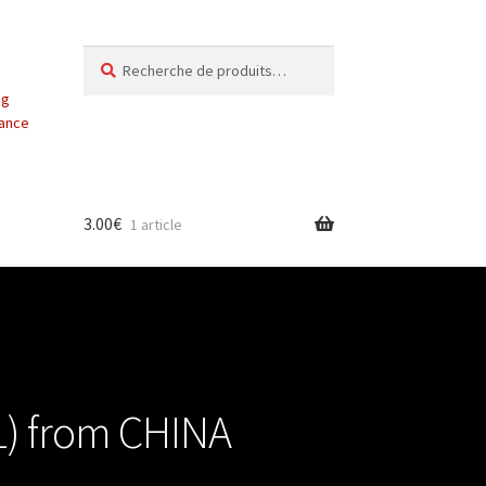
Recherche
Recherche
pour :
ng
vance
3.00
€
1 article
A1) from CHINA