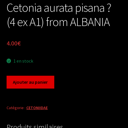
Cetonia aurata pisana ?
(4 ex A1) from ALBANIA
4.00
€
1 en stock
quantité
Ajouter au panier
de
Cetonia
aurata
pisana
Catégorie :
CETONIIDAE
?
(4
Produits similaires