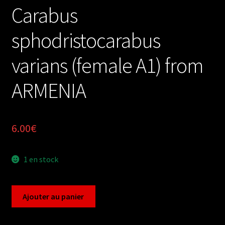
Carabus
sphodristocarabus
varians (female A1) from
ARMENIA
6.00
€
1 en stock
quantité
Ajouter au panier
de
Carabus