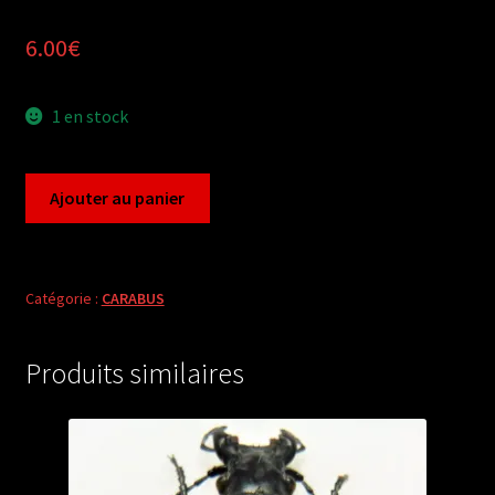
6.00
€
1 en stock
quantité
Ajouter au panier
de
Carabus
megodontus
violaceus
Catégorie :
CARABUS
meyeri
(pair
Produits similaires
A1)
from
SWITZERLAND