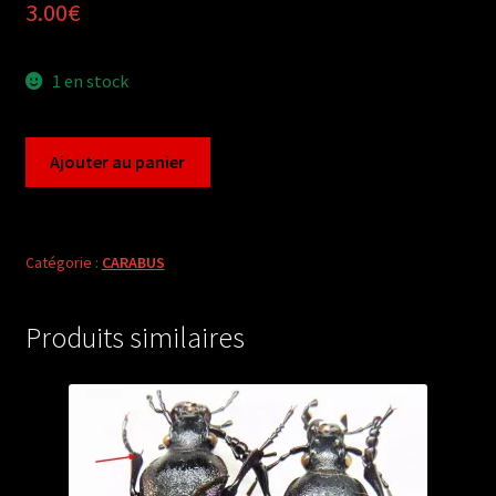
3.00
€
1 en stock
quantité
Ajouter au panier
de
Carabus
morphocarabus
monilis
Catégorie :
CARABUS
gracilis
F.I.
Produits similaires
(male
A2)
from
FRANCE