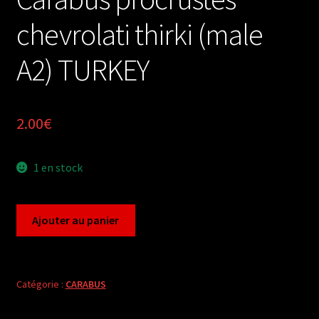
chevrolati thirki (male
A2) TURKEY
2.00
€
1 en stock
quantité
Ajouter au panier
de
Carabus
procrustes
chevrolati
Catégorie :
CARABUS
thirki
(male