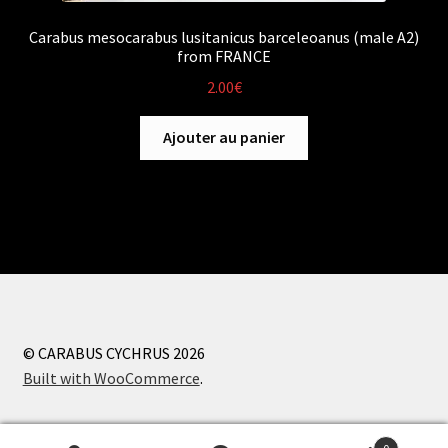
Carabus mesocarabus lusitanicus barceleoanus (male A2)
from FRANCE
2.00
€
Ajouter au panier
© CARABUS CYCHRUS 2026
Built with WooCommerce
.