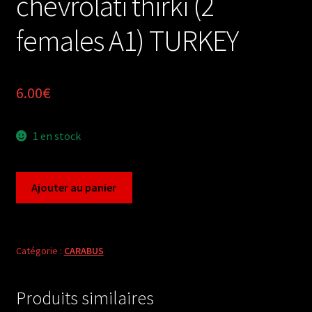
chevrolati thirki (2
females A1) TURKEY
6.00
€
1 en stock
quantité
Ajouter au panier
de
Carabus
procrustes
chevrolati
Catégorie :
CARABUS
thirki
(2
Produits similaires
females