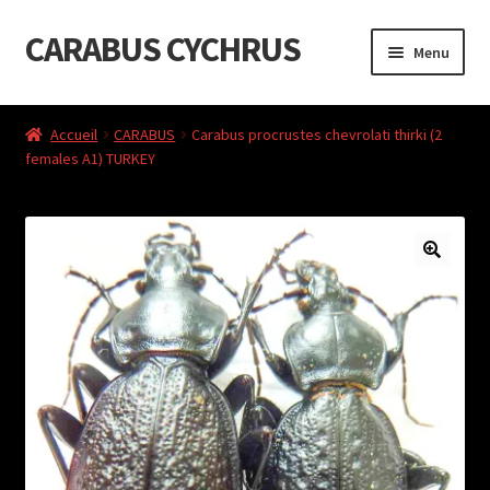
CARABUS CYCHRUS
Aller
Aller
Menu
à
au
la
contenu
Accueil
navigation
Accueil
CARABUS
Carabus procrustes chevrolati thirki (2
females A1) TURKEY
Cart
Checkout
Liste de souhaits
My Account