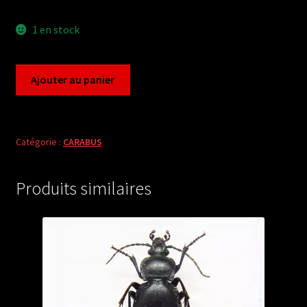
1 en stock
quantité
Ajouter au panier
de
Carabus
oreocarabus
sylvestris
Catégorie :
CARABUS
nivosus
(female
Produits similaires
A1)
from
SWITZERLAND