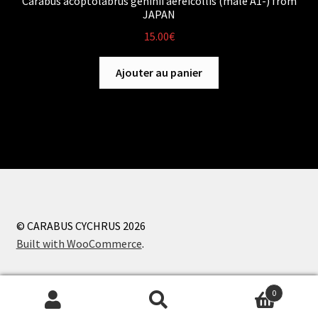
Carabus acoptolabrus gehinii aereicollis (male A1-) from
JAPAN
15.00
€
Ajouter au panier
© CARABUS CYCHRUS 2026
Built with WooCommerce
.
0
Recherche
Recherche