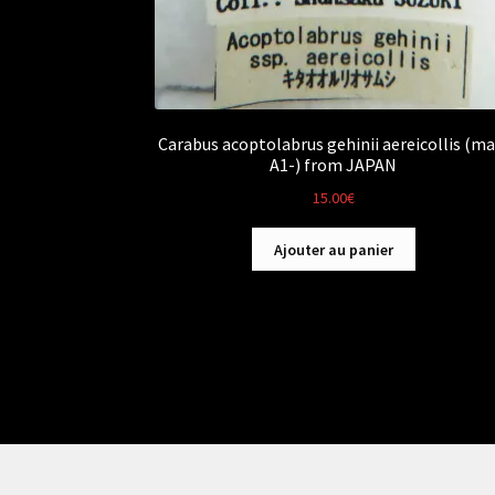
Carabus acoptolabrus gehinii aereicollis (ma
A1-) from JAPAN
15.00
€
Ajouter au panier