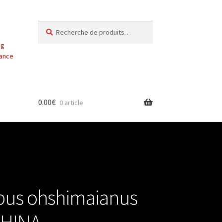
Recherche
Recherche
pour :
ng
vance
0.00
€
0 article
bus ohshimaianus
CHINA