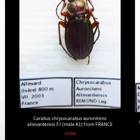
Carabus chrysocarabus auronitens
allevardensis F.I (male A1) from FRANCE
10.00
€