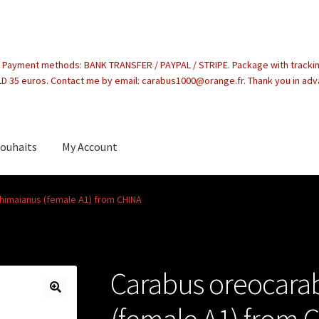
. Payment methods: BANK TRANSFER / PAYPAL / STRIPE. Package with tracki
 35 euros. Contact me by email: carabus1000@orange.fr. Thank you in ad
souhaits
My Account
count
imaianus (female A1) from CHINA
Carabus oreocara
(female A1) from 