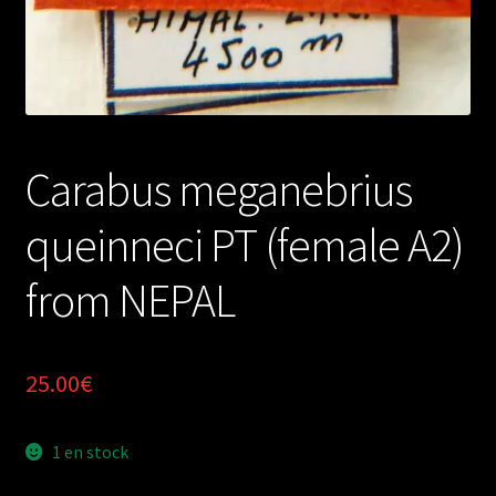
Carabus meganebrius
queinneci PT (female A2)
from NEPAL
25.00
€
1 en stock