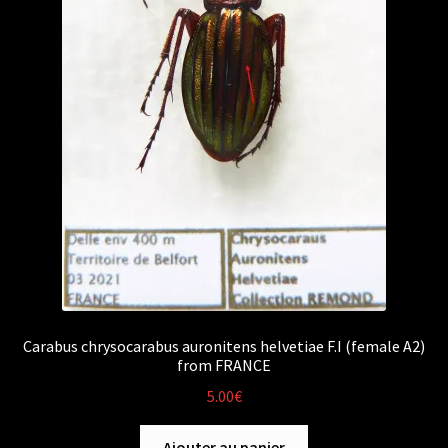
Carabus chrysocarabus auronitens helvetiae F.I (female A2)
from FRANCE
5.00
€
Ajouter au panier