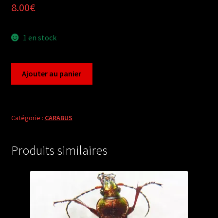
8.00
€
1 en stock
quantité
Ajouter au panier
de
Carabus
morphocarabus
odoratus
Catégorie :
CARABUS
dohrni
(female
Produits similaires
A2)
from
RUSSIA