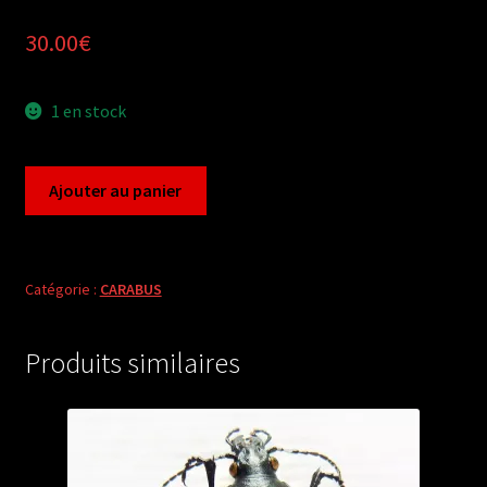
30.00
€
1 en stock
quantité
Ajouter au panier
de
Carabus
morphocarabus
monilis
Catégorie :
CARABUS
insularis
(male
Produits similaires
A2)
from
ENGLAND