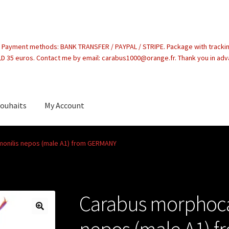
. Payment methods: BANK TRANSFER / PAYPAL / STRIPE. Package with tracki
 35 euros. Contact me by email: carabus1000@orange.fr. Thank you in ad
souhaits
My Account
count
onilis nepos (male A1) from GERMANY
Carabus morphoca
nepos (male A1) 