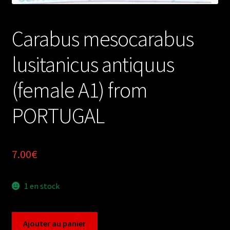
Carabus mesocarabus
lusitanicus antiquus
(female A1) from
PORTUGAL
7.00
€
1 en stock
quantité
Ajouter au panier