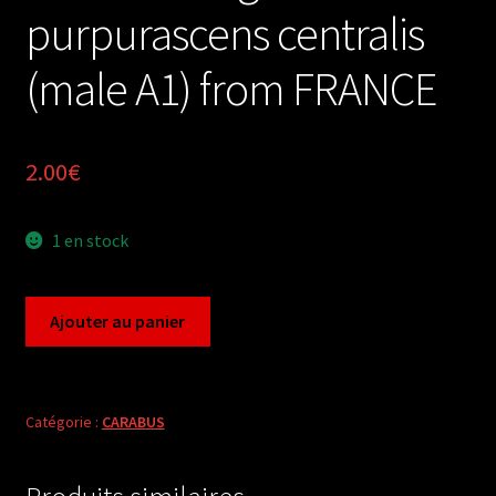
purpurascens centralis
(male A1) from FRANCE
2.00
€
1 en stock
quantité
Ajouter au panier
de
Carabus
megodontus
purpurascens
Catégorie :
CARABUS
centralis
(male