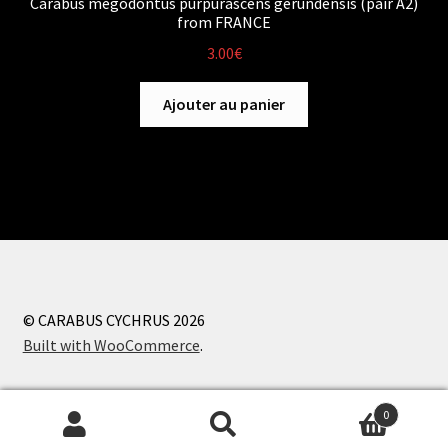
Carabus megodontus purpurascens gerundensis (pair A2)
from FRANCE
3.00
€
Ajouter au panier
© CARABUS CYCHRUS 2026
Built with WooCommerce
.
0
Recherche
Recherche