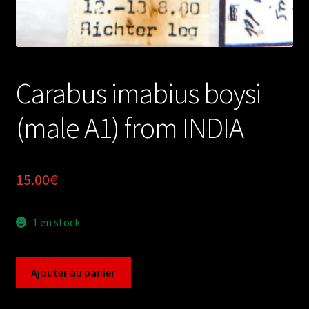
Carabus imabius boysi
(male A1) from INDIA
15.00
€
1 en stock
quantité
Ajouter au panier
de
Carabus