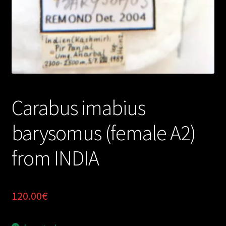
Carabus imabius
barysomus (female A2)
from INDIA
120.00
€