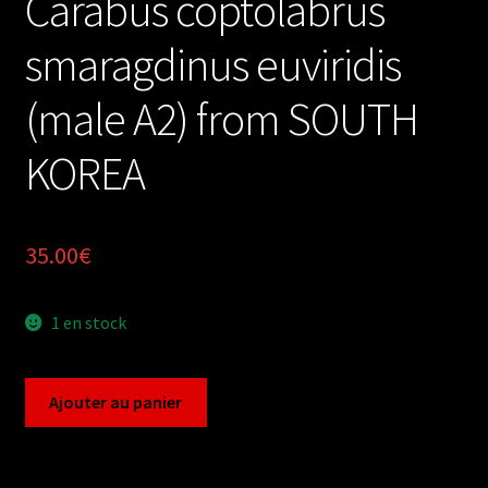
Carabus coptolabrus
smaragdinus euviridis
(male A2) from SOUTH
KOREA
35.00
€
1 en stock
quantité
Ajouter au panier
de
Carabus
coptolabrus