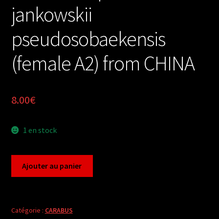
jankowskii
pseudosobaekensis
(female A2) from CHINA
8.00
€
1 en stock
quantité
Ajouter au panier
de
Carabus
coptolabrus
jankowskii
Catégorie :
CARABUS