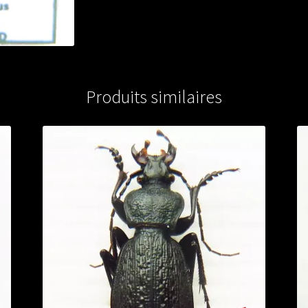
A1)
from
FRANCE
Produits similaires