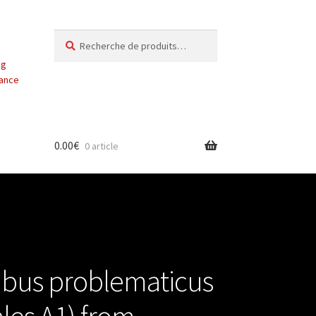
Recherche
Recherche
pour :
ng
vance
0.00
€
0 article
bus problematicus
les A1) from