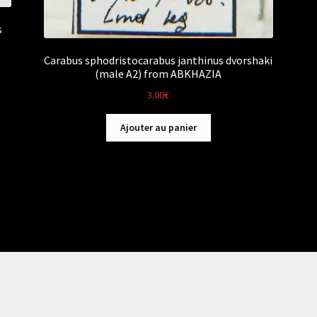
s
Carabus sphodristocarabus janthinus dvorshaki
(male A2) from ABKHAZIA
3.00
€
Ajouter au panier