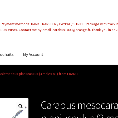
. Payment methods: BANK TRANSFER / PAYPAL / STRIPE. Package with tracki
 35 euros. Contact me by email: carabus1000@orange.fr. Thank you in ad
souhaits
My Account
count
lematicus planiusculus (3 males A1) from FRANCE
Carabus mesocara
planiusculus (3 ma